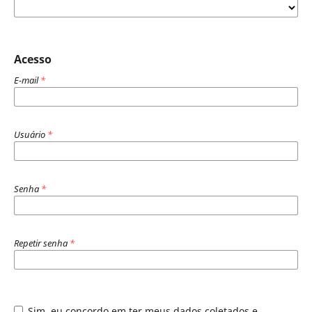
Acesso
E-mail
*
Usuário
*
Senha
*
Repetir senha
*
Sim, eu concordo em ter meus dados coletados e