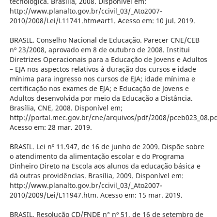
tecnológica. Brasília, 2008. Disponível em:
http://www.planalto.gov.br/ccivil_03/_Ato2007-
2010/2008/Lei/L11741.htm#art1. Acesso em: 10 jul. 2019.
BRASIL. Conselho Nacional de Educação. Parecer CNE/CEB
nº 23/2008, aprovado em 8 de outubro de 2008. Institui
Diretrizes Operacionais para a Educação de Jovens e Adultos
– EJA nos aspectos relativos à duração dos cursos e idade
mínima para ingresso nos cursos de EJA; idade mínima e
certificação nos exames de EJA; e Educação de Jovens e
Adultos desenvolvida por meio da Educação a Distância.
Brasília, CNE, 2008. Disponível em;
http://portal.mec.gov.br/cne/arquivos/pdf/2008/pceb023_08.pd
Acesso em: 28 mar. 2019.
BRASIL. Lei nº 11.947, de 16 de junho de 2009. Dispõe sobre
o atendimento da alimentação escolar e do Programa
Dinheiro Direto na Escola aos alunos da educação básica e
dá outras providências. Brasília, 2009. Disponível em:
http://www.planalto.gov.br/ccivil_03/_Ato2007-
2010/2009/Lei/L11947.htm. Acesso em: 15 mar. 2019.
BRASIL. Resolução CD/FNDE n° nº 51, de 16 de setembro de