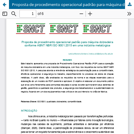
Proposta de procedimento operacional padrão para máquina dobradeira conforme ABNT NBR ISO 9001:2015 em uma indústria metalúrgica