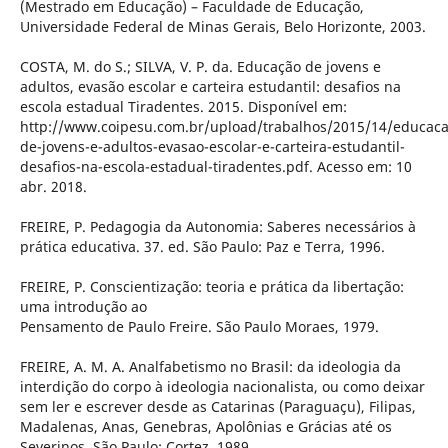
(Mestrado em Educação) – Faculdade de Educação,
Universidade Federal de Minas Gerais, Belo Horizonte, 2003.
COSTA, M. do S.; SILVA, V. P. da. Educação de jovens e
adultos, evasão escolar e carteira estudantil: desafios na
escola estadual Tiradentes. 2015. Disponível em:
http://www.coipesu.com.br/upload/trabalhos/2015/14/educaca
de-jovens-e-adultos-evasao-escolar-e-carteira-estudantil-
desafios-na-escola-estadual-tiradentes.pdf. Acesso em: 10
abr. 2018.
FREIRE, P. Pedagogia da Autonomia: Saberes necessários à
prática educativa. 37. ed. São Paulo: Paz e Terra, 1996.
FREIRE, P. Conscientização: teoria e prática da libertação:
uma introdução ao
Pensamento de Paulo Freire. São Paulo Moraes, 1979.
FREIRE, A. M. A. Analfabetismo no Brasil: da ideologia da
interdição do corpo à ideologia nacionalista, ou como deixar
sem ler e escrever desde as Catarinas (Paraguaçu), Filipas,
Madalenas, Anas, Genebras, Apolônias e Grácias até os
Severinos. São Paulo: Cortez, 1989.