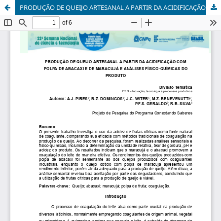
PRODUÇÃO DE QUEIJO ARTESANAL A PARTIR DA ACIDIFICAÇÃO COM POLPA DE ABACAXI E DE MARACUJÁ E ANÁLISES FÍSICO-QUÍMICAS DO PRODUTO