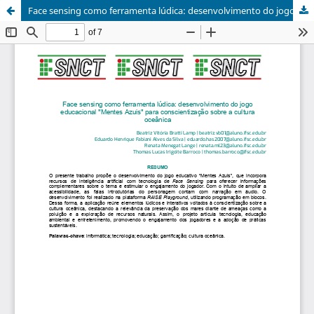
Face sensing como ferramenta lúdica: desenvolvimento do jogo educacional "Mentes Azuis" para conscientização sobre a cultura oceânica