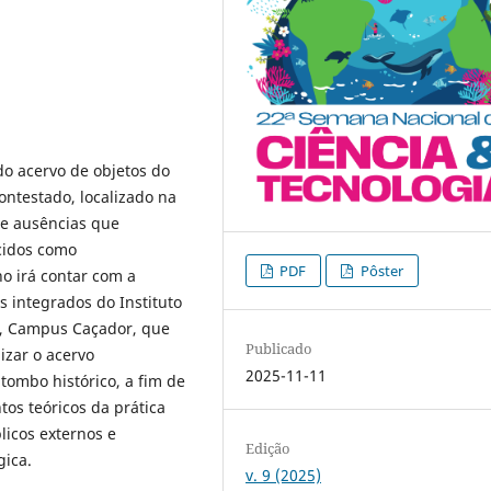
do acervo de objetos do
ontestado, localizado na
 e ausências que
cidos como
PDF
Pôster
o irá contar com a
s integrados do Instituto
C, Campus Caçador, que
Publicado
lizar o acervo
2025-11-11
 tombo histórico, a fim de
os teóricos da prática
licos externos e
Edição
gica.
v. 9 (2025)