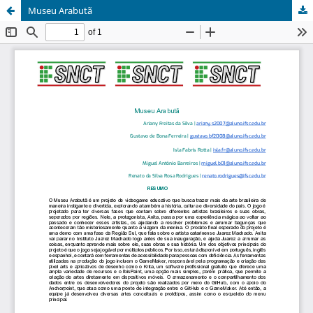
Museu Arabutã