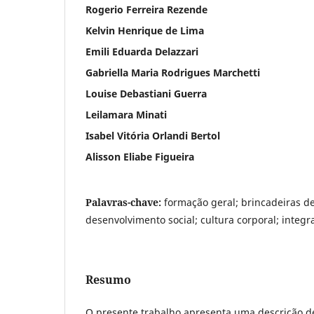
Rogerio Ferreira Rezende
Kelvin Henrique de Lima
Emili Eduarda Delazzari
Gabriella Maria Rodrigues Marchetti
Louise Debastiani Guerra
Leilamara Minati
Isabel Vitória Orlandi Bertol
Alisson Eliabe Figueira
Palavras-chave:
formação geral; brincadeiras de
desenvolvimento social; cultura corporal; integra
Resumo
O presente trabalho apresenta uma descrição d