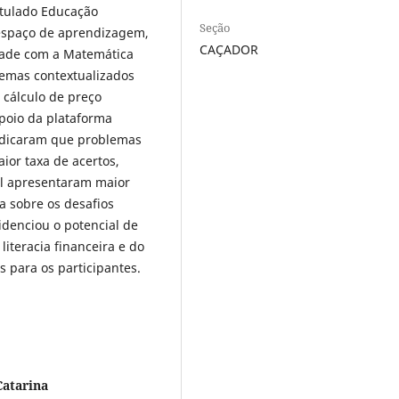
itulado Educação
Seção
espaço de aprendizagem,
CAÇADOR
ade com a Matemática
lemas contextualizados
cálculo de preço
apoio da plataforma
indicaram que problemas
ior taxa de acertos,
al apresentaram maior
a sobre os desafios
videnciou o potencial de
iteracia financeira e do
s para os participantes.
Catarina