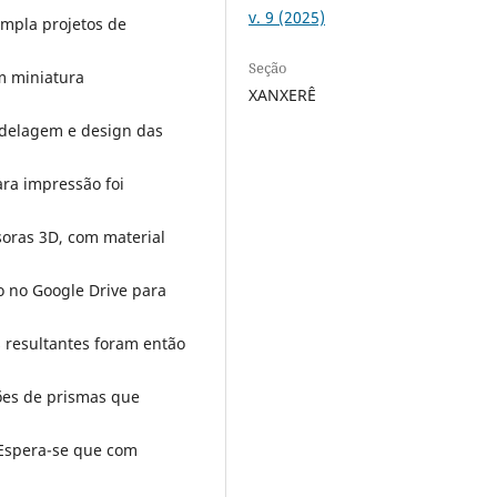
v. 9 (2025)
empla projetos de
Seção
m miniatura
XANXERÊ
odelagem e design das
ara impressão foi
oras 3D, com material
o no Google Drive para
 resultantes foram então
ções de prismas que
 Espera-se que com