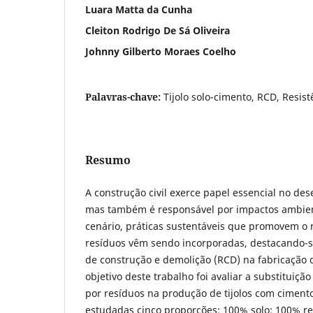
Luara Matta da Cunha
Cleiton Rodrigo De Sá Oliveira
Johnny Gilberto Moraes Coelho
Palavras-chave:
Tijolo solo-cimento, RCD, Resis
Resumo
A construção civil exerce papel essencial no de
mas também é responsável por impactos ambienta
cenário, práticas sustentáveis que promovem o
resíduos vêm sendo incorporadas, destacando-se
de construção e demolição (RCD) na fabricação de
objetivo deste trabalho foi avaliar a substituição
por resíduos na produção de tijolos com ciment
estudadas cinco proporções: 100% solo; 100% re