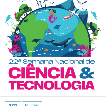
PDF
Pôster