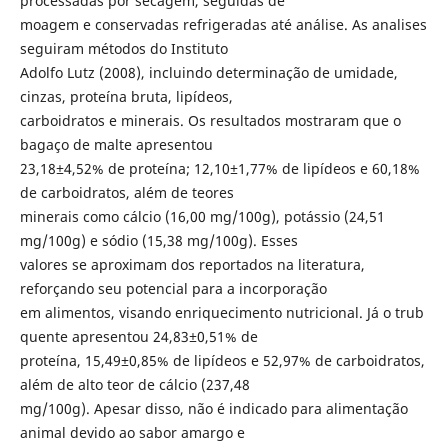
processadas por secagem, seguidas de
moagem e conservadas refrigeradas até análise. As analises
seguiram métodos do Instituto
Adolfo Lutz (2008), incluindo determinação de umidade,
cinzas, proteína bruta, lipídeos,
carboidratos e minerais. Os resultados mostraram que o
bagaço de malte apresentou
23,18±4,52% de proteína; 12,10±1,77% de lipídeos e 60,18%
de carboidratos, além de teores
minerais como cálcio (16,00 mg/100g), potássio (24,51
mg/100g) e sódio (15,38 mg/100g). Esses
valores se aproximam dos reportados na literatura,
reforçando seu potencial para a incorporação
em alimentos, visando enriquecimento nutricional. Já o trub
quente apresentou 24,83±0,51% de
proteína, 15,49±0,85% de lipídeos e 52,97% de carboidratos,
além de alto teor de cálcio (237,48
mg/100g). Apesar disso, não é indicado para alimentação
animal devido ao sabor amargo e