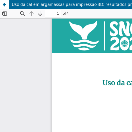
Uso da cal em argamassas para impressão 3D: resultados pr