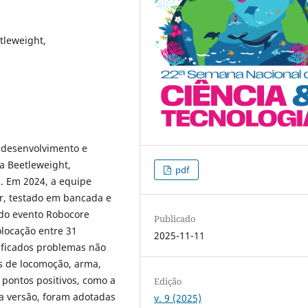
tleweight,
 desenvolvimento e
a Beetleweight,
pdf
. Em 2024, a equipe
r, testado em bancada e
u do evento Robocore
Publicado
olocação entre 31
2025-11-11
ificados problemas não
as de locomoção, arma,
pontos positivos, como a
Edição
a versão, foram adotadas
v. 9 (2025)