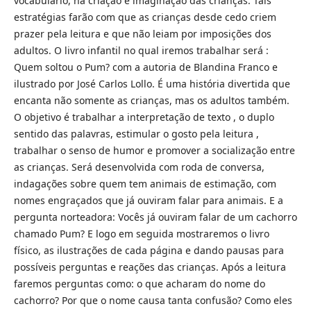
vocabulário, na criação e imaginação das crianças. Tais
estratégias farão com que as crianças desde cedo criem
prazer pela leitura e que não leiam por imposições dos
adultos. O livro infantil no qual iremos trabalhar será :
Quem soltou o Pum? com a autoria de Blandina Franco e
ilustrado por José Carlos Lollo. É uma história divertida que
encanta não somente as crianças, mas os adultos também.
O objetivo é trabalhar a interpretação de texto , o duplo
sentido das palavras, estimular o gosto pela leitura ,
trabalhar o senso de humor e promover a socialização entre
as crianças. Será desenvolvida com roda de conversa,
indagações sobre quem tem animais de estimação, com
nomes engraçados que já ouviram falar para animais. E a
pergunta norteadora: Vocês já ouviram falar de um cachorro
chamado Pum? E logo em seguida mostraremos o livro
físico, as ilustrações de cada página e dando pausas para
possíveis perguntas e reações das crianças. Após a leitura
faremos perguntas como: o que acharam do nome do
cachorro? Por que o nome causa tanta confusão? Como eles