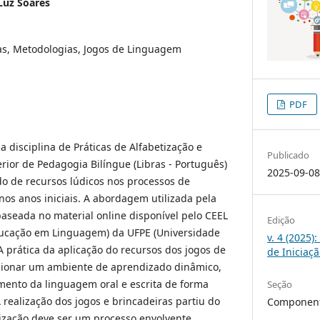
Luz Soares
as, Metodologias, Jogos de Linguagem
PDF
 disciplina de Práticas de Alfabetização e
Publicado
ior de Pedagogia Bilíngue (Libras - Português)
2025-09-0
do de recursos lúdicos nos processos de
nos anos iniciais. A abordagem utilizada pela
 baseada no material online disponível pelo CEEL
Edição
ucação em Linguagem) da UFPE (Universidade
v. 4 (2025)
 prática da aplicação do recursos dos jogos de
de Iniciaç
cionar um ambiente de aprendizado dinâmico,
mento da linguagem oral e escrita de forma
Seção
 A realização dos jogos e brincadeiras partiu do
Component
tização deve ser um processo envolvente,