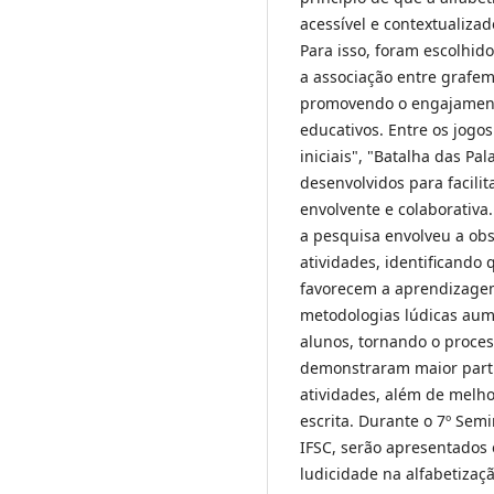
acessível e contextualiza
Para isso, foram escolhid
a associação entre grafem
promovendo o engajamento
educativos. Entre os jogo
iniciais", "Batalha das Pa
desenvolvidos para facilit
envolvente e colaborativa
a pesquisa envolveu a obs
atividades, identificando
favorecem a aprendizagem
metodologias lúdicas aum
alunos, tornando o process
demonstraram maior parti
atividades, além de melh
escrita. Durante o 7º Semi
IFSC, serão apresentados 
ludicidade na alfabetizaçã