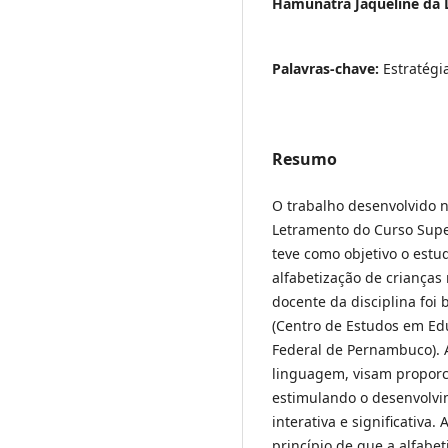
Hamunatra Jaqueline da 
Palavras-chave:
Estratégi
Resumo
O trabalho desenvolvido na
Letramento do Curso Super
teve como objetivo o estu
alfabetização de crianças 
docente da disciplina foi
(Centro de Estudos em Ed
Federal de Pernambuco). A
linguagem, visam propor
estimulando o desenvolvi
interativa e significativa.
princípio de que a alfabe