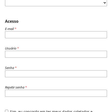
Acesso
E-mail
*
Usuário
*
Senha
*
Repetir senha
*
Sim, eu concordo em ter meus dados coletados e