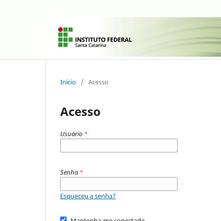
Início
/
Acesso
Acesso
Usuário
*
Senha
*
Esqueceu a senha?
Mantenha-me conectado